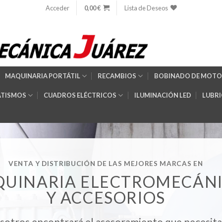
Acceder
0,00
€
Lista de Deseos
MAQUINARIA PORTÁTIL
RECAMBIOS
BOBINADO DE MOTO
TISMOS
CUADROS ELÉCTRICOS
ILUMINACIÓN LED
LUBR
VENTA Y DISTRIBUCIÓN DE LAS MEJORES MARCAS EN
UINARIA ELECTROMECÁN
Y ACCESORIOS
sotros encontrará el asesoramiento que necesita