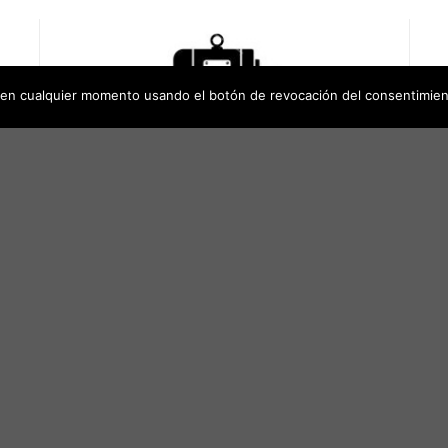
en cualquier momento usando el botón de revocación del consentimien
MARCAS DE GRAN PRESTIGIO
Son las que verdaderamente garantiza una
óptima relación rendimiento /
mantenimiento. Todos nuestros clientes
n
confían en nuestro asesoramiento.
PRODUCTOS DESTACADOS