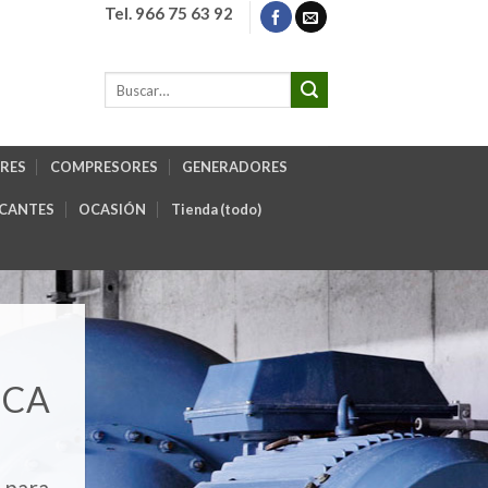
Tel. 966 75 63 92
RES
COMPRESORES
GENERADORES
ICANTES
OCASIÓN
Tienda (todo)
ICA
 para