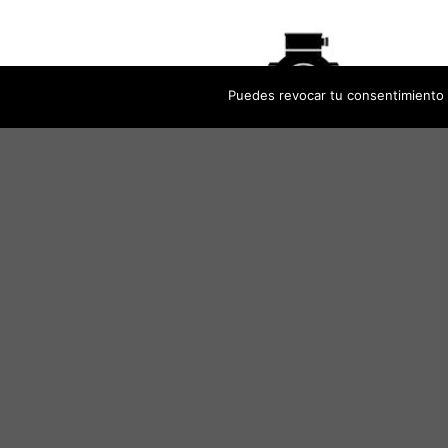
Puedes revocar tu consentimiento 
MÁS DE 40 AÑOS EN EL SECTOR
Nos permiten distribuir, montar, operar y
mantener máquinas eléctricas utilizadas
tanto en instalaciones industriales como e
comunidades de propuestarios.