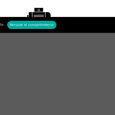
to.
Revocar el consentimiento
AMPLIA GAMA DE PRODUCTOS
En nuestra tienda online encontrará el
repuesto que necesita para su bomba o
motor eléctrico, sí como muchos accesorios
complementarios.