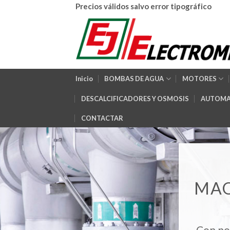
Skip
Precios válidos salvo error tipográfico
to
content
Inicio
BOMBAS DE AGUA
MOTORES
DESCALCIFICADORES Y OSMOSIS
AUTOMA
CONTACTAR
MAQ
Con no