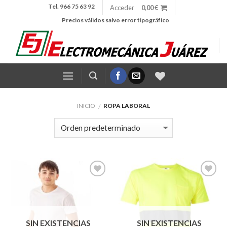
Skip
Tel. 966 75 63 92
Acceder
0,00
€
to
Precios válidos salvo error tipográfico
content
INICIO
ROPA LABORAL
/
Añadir
Añadir
a la
a la
lista de
lista de
SIN EXISTENCIAS
SIN EXISTENCIAS
deseos
deseos