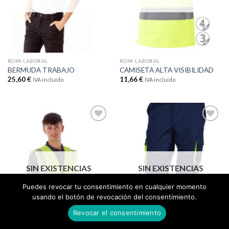
ROPA LABORAL
ROPA LABORAL
BERMUDA TRABAJO
CAMISETA ALTA VISIBILIDAD
25,60
€
11,66
€
IVA incluído
IVA incluído
Añadir
Añadir
a la
a la
lista de
lista de
SIN EXISTENCIAS
SIN EXISTENCIAS
deseos
deseos
Puedes revocar tu consentimiento en cualquier momento
usando el botón de revocación del consentimiento.
Revocar el consentimiento