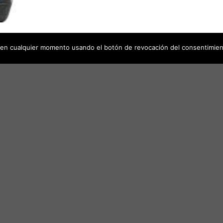
en cualquier momento usando el botón de revocación del consentimien
¡Oferta!
dir
Añadir
la
a la
a de
lista de
eos
deseos