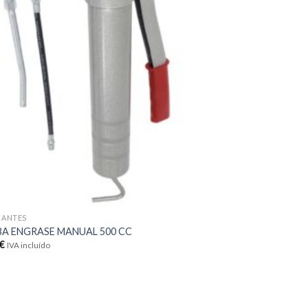
a la
lista de
deseos
CANTES
A ENGRASE MANUAL 500 CC
€
IVA incluído