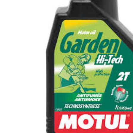
a 
list
des