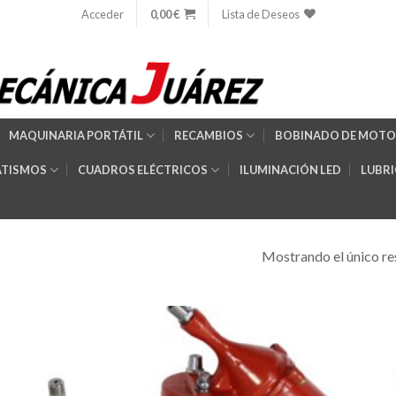
Acceder
0,00
€
Lista de Deseos
MAQUINARIA PORTÁTIL
RECAMBIOS
BOBINADO DE MOTO
TISMOS
CUADROS ELÉCTRICOS
ILUMINACIÓN LED
LUBR
Mostrando el único re
dir
Añadir