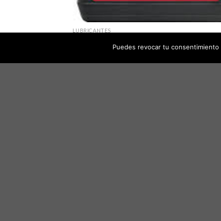
LUBRICANTES
Aceite Motul mezcla 2 tiempos de 1 litro
Puedes revocar tu consentimiento 
7,40
€
IVA incluído
Aña
a 
list
des