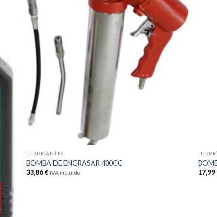
la
a la
a de
lista de
eos
deseos
LUBRICANTES
LUBRI
BOMBA DE ENGRASAR 400CC
BOMB
33,86
€
17,99
IVA incluído