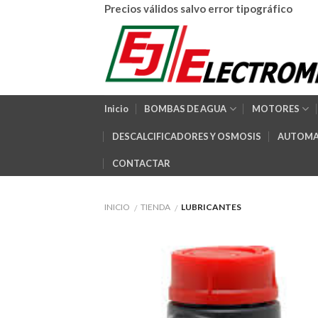
Skip
Precios válidos salvo error tipográfico
to
content
Inicio
BOMBAS DE AGUA
MOTORES
DESCALCIFICADORES Y OSMOSIS
AUTOMA
CONTACTAR
INICIO
TIENDA
LUBRICANTES
/
/
Aña