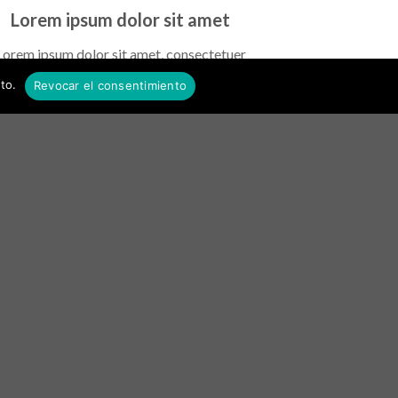
Lorem ipsum dolor sit amet
Lorem ipsum dolor sit amet, consectetuer
piscing elit, sed diam nonummy nibh euismod
to.
Revocar el consentimiento
cidunt ut laoreet dolore magna aliquam erat
volutpat….
Lorem ipsum dolor sit amet
Lorem ipsum dolor sit amet, consectetuer
piscing elit, sed diam nonummy nibh euismod
cidunt ut laoreet dolore magna aliquam erat