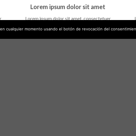
Lorem ipsum dolor sit amet
r
Lorem ipsum dolor sit amet, consectetuer
smod
adipiscing elit, sed diam nonummy nibh euismod
adi
en cualquier momento usando el botón de revocación del consentimien
erat
tincidunt ut laoreet dolore magna aliquam erat
tin
volutpat….
TOP ALIGN WITH BORDER
Lorem ipsum dolor sit amet
r
Lorem ipsum dolor sit amet, consectetuer
smod
adipiscing elit, sed diam nonummy nibh euismod
adi
erat
tincidunt ut laoreet dolore magna aliquam erat
tin