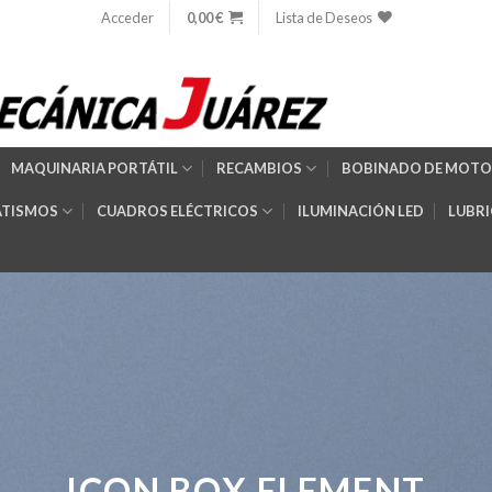
Acceder
0,00
€
Lista de Deseos
MAQUINARIA PORTÁTIL
RECAMBIOS
BOBINADO DE MOTO
TISMOS
CUADROS ELÉCTRICOS
ILUMINACIÓN LED
LUBR
ICON BOX ELEMENT