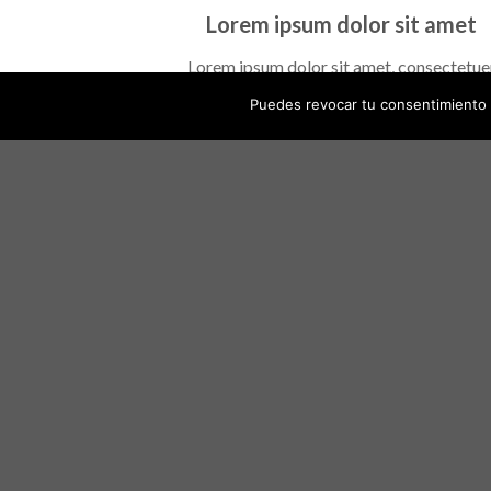
Lorem ipsum dolor sit amet
Lorem ipsum dolor sit amet, consectetue
adipiscing elit, sed diam nonummy nibh eui
Puedes revocar tu consentimiento 
tincidunt ut laoreet dolore magna aliquam 
volutpat….
Lorem ipsum dolor sit amet
Lorem ipsum dolor sit amet, consectetue
adipiscing elit, sed diam nonummy nibh eui
tincidunt ut laoreet dolore magna aliquam 