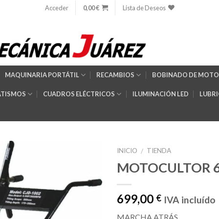
Acceder
0,00
€
Lista de Deseos
MAQUINARIA PORTÁTIL
RECAMBIOS
BOBINADO DE MOTO
TISMOS
CUADROS ELÉCTRICOS
ILUMINACIÓN LED
LUBR
INICIO
TIENDA
/
MOTOCULTOR 6
Añadir
699,00
€
IVA incluído
a la
lista de
MARCHA ATRÁS
deseos