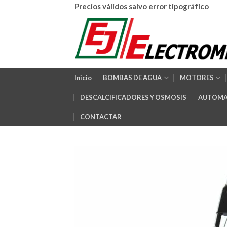
Skip
Precios válidos salvo error tipográfico
to
content
Inicio
BOMBAS DE AGUA
MOTORES
DESCALCIFICADORES Y OSMOSIS
AUTOMA
CONTACTAR