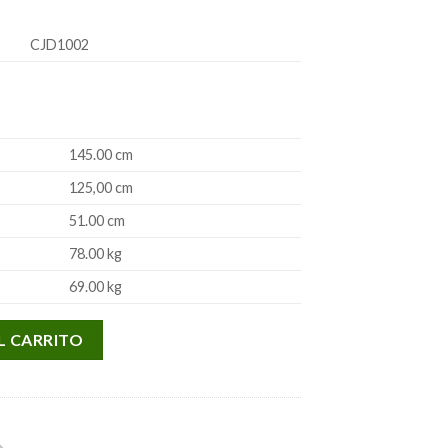
CJD1002
145.00
cm
125,00
cm
51.00
cm
78.00
kg
69.00
kg
L CARRITO