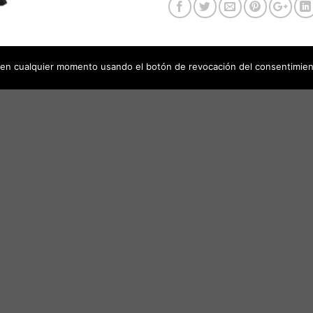
en cualquier momento usando el botón de revocación del consentimien
0)
70 kg
51 × 125 × 145 cm
S