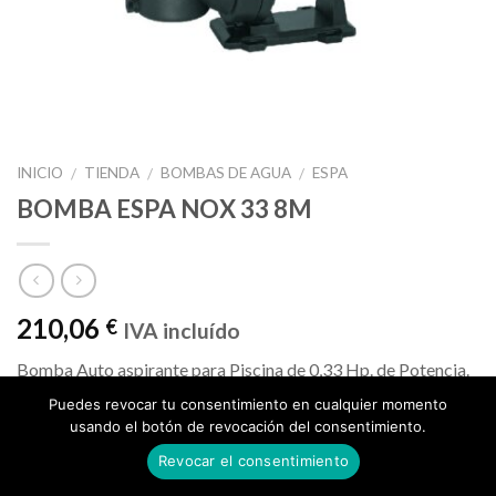
INICIO
TIENDA
BOMBAS DE AGUA
ESPA
/
/
/
BOMBA ESPA NOX 33 8M
210,06
€
IVA incluído
Bomba Auto aspirante para Piscina de 0,33 Hp. de Potencia.
Puedes revocar tu consentimiento en cualquier momento
Conexión aspiración e impulsión 50 mm.
usando el botón de revocación del consentimiento.
Revocar el consentimiento
Caudal máximo 9.000 l/h.