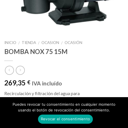
INICIO
TIENDA
OCASION
OCASIÓN
/
/
/
BOMBA NOX 75 15M
269,35
€
IVA incluído
Recirculación y filtración del agua para
piscinas pequeñas.
Puedes revocar tu consentimiento en cualquier momento
Silenciosa.
usando el botón de revocación del consentimiento.
Revocar el consentimiento
Cantidad
AÑADIR AL CARRITO