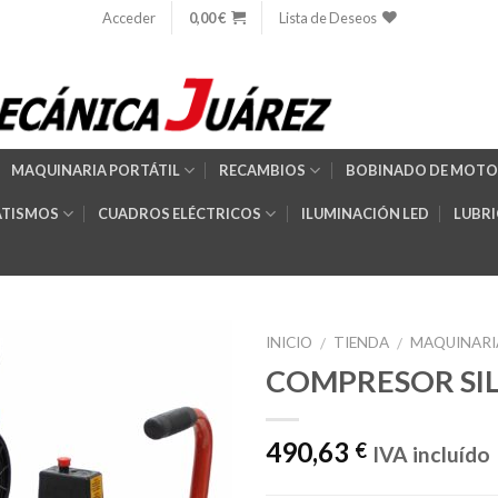
Acceder
0,00
€
Lista de Deseos
MAQUINARIA PORTÁTIL
RECAMBIOS
BOBINADO DE MOTO
TISMOS
CUADROS ELÉCTRICOS
ILUMINACIÓN LED
LUBR
INICIO
TIENDA
MAQUINARI
/
/
COMPRESOR SIL
Añadir
490,63
€
IVA incluído
a la
lista de
deseos