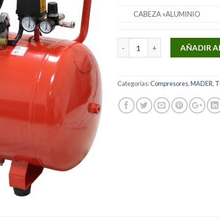
CABEZA »ALUMINIO
Cantidad
AÑADIR A
Categorías:
Compresores
,
MADER
,
T