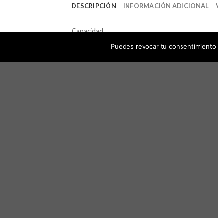
DESCRIPCIÓN
INFORMACIÓN ADICIONAL
Capacidad
Puedes revocar tu consentimiento 
Potencia
R.P.M.
Capacidade del aire
Presión
Ruido
PRODUCTOS RELACIONADO
Añadir
Añadir