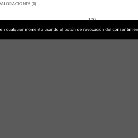
VALORACIONES (0)
100L
en cualquier momento usando el botón de revocación del consentimien
2Hp
1380 RPM
232 L/min
7 Bar – 102 PSI
81 dB
S
Añadir
Aña