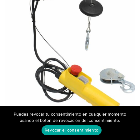
Puedes revocar tu consentimiento en cualquier momento
usando el botón de revocación del consentimiento.
INICIO
TIENDA
MAQUINARIA PORTÁTIL
/
/
Revocar el consentimiento
MONTACARGAS ELÉCTRICO