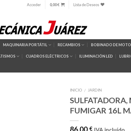
Acceder
0,00
€
Lista de Deseos
MAQUINARIA PORTÁTIL
RECAMBIOS
BOBINADO DE MOTO
TISMOS
CUADROS ELÉCTRICOS
ILUMINACIÓN LED
LUBR
INICIO
JARDIN
/
SULFATADORA,
FUMIGAR 16L M
Añadir
a la
lista de
86,00
€
IVA incluído
deseos