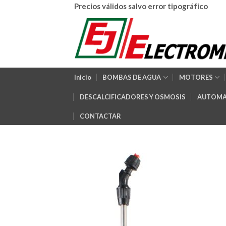
Skip
Precios válidos salvo error tipográfico
to
content
Inicio
BOMBAS DE AGUA
MOTORES
DESCALCIFICADORES Y OSMOSIS
AUTOMA
CONTACTAR